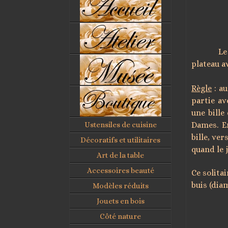
Le jeu d
plateau av
Règle
: au
partie av
une bille
Ustensiles de cuisine
Dames. En
bille, ver
Décoratifs et utilitaires
quand le 
Art de la table
Accessoires beauté
Ce solita
buis (diam
Modèles réduits
Jouets en bois
Côté nature