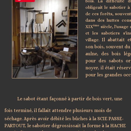
bois. La difficulté 
obligeait le sabotier à
de ces forêts, souvent
dans des huttes cons
ème
XIX
siècle, l'usage
et les sabotiers s'i
Il abattait 
village.
son bois, souvent du
aulne, des bois lé
pour des sabots or
noyer, il était réser
pour les grandes occ
Le sabot étant façonné à partir de bois vert, une
fois terminé, il fallait attendre
plusieurs mois de
séchage. Après avoir débité les bûches à la SCIE PASSE-
PARTOUT, le sabotier dégrossissait la forme à la HACHE